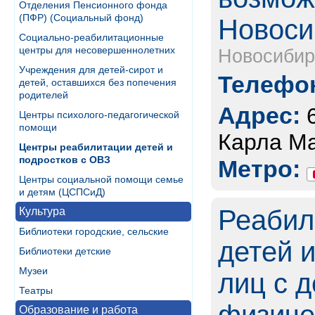
Отделения Пенсионного фонда
(ПФР) (Социальный фонд)
Новоси
Социально-реабилитационные
центры для несовершеннолетних
Новосибир
Учреждения для детей-сирот и
Телефон
детей, оставшихся без попечения
родителей
Адрес:
Центры психолого-педагогической
помощи
Карла Ма
Центры реабилитации детей и
подростков с ОВЗ
Метро:
Центры социальной помощи семье
и детям (ЦСПСиД)
Реабил
Культура
Библиотеки городские, сельские
детей 
Библиотеки детские
Музеи
лиц с 
Театры
Образование и работа