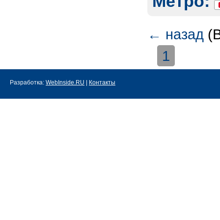
Метро:
←
назад
(В
1
Разработка:
WebInside.RU
|
Контакты