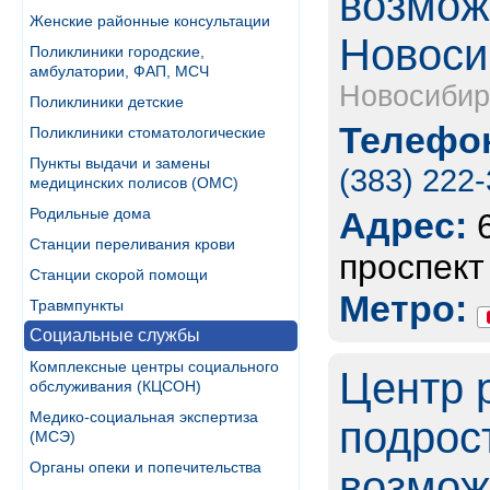
возмож
Женские районные консультации
Новоси
Поликлиники городские,
амбулатории, ФАП, МСЧ
Новосибир
Поликлиники детские
Телефон
Поликлиники стоматологические
Пункты выдачи и замены
(383) 222​
медицинских полисов (ОМС)
Родильные дома
Адрес:
Станции переливания крови
проспект
Станции скорой помощи
Метро:
Травмпункты
Социальные службы
Комплексные центры социального
Центр 
обслуживания (КЦСОН)
Медико-социальная экспертиза
подрос
(МСЭ)
Органы опеки и попечительства
возможн