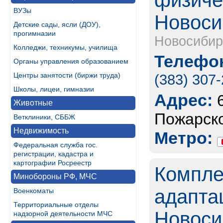
физичес
ВУЗы
Новоси
Детские сады, ясли (ДОУ),
прогимназии
Новосибир
Колледжи, техникумы, училища
Телефон
Органы управления образованием
Центры занятости (биржи труда)
(383) 307
Школы, лицеи, гимназии
Адрес:
Животные
Пожарско
Ветклиники, СББЖ
Недвижимость
Метро:
Федеральная служба гос.
регистрации, кадастра и
картографии Росреестр
Компле
Минобороны РФ, МЧС
адаптац
Военкоматы
Территориальные отделы
Новоси
надзорной деятельности МЧС