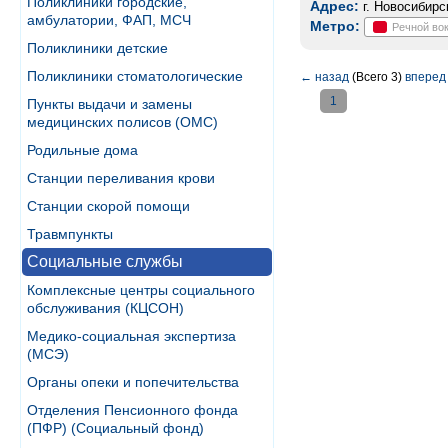
Поликлиники городские,
Адрес:
г. Новосибирс
амбулатории, ФАП, МСЧ
Метро:
Речной во
Поликлиники детские
Поликлиники стоматологические
←
назад
(Всего 3)
вперед
1
Пункты выдачи и замены
медицинских полисов (ОМС)
Родильные дома
Станции переливания крови
Станции скорой помощи
Травмпункты
Социальные службы
Комплексные центры социального
обслуживания (КЦСОН)
Медико-социальная экспертиза
(МСЭ)
Органы опеки и попечительства
Отделения Пенсионного фонда
(ПФР) (Социальный фонд)