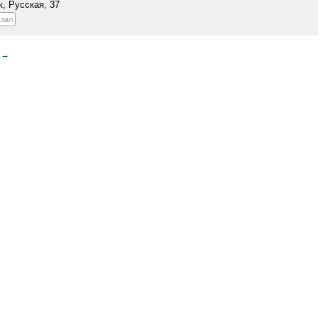
к, Русская, 37
кзал
→