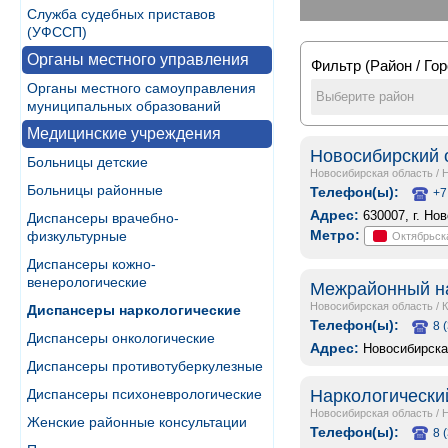
Служба судебных приставов
(УФССП)
Органы местного управления
Фильтр (Район / Гор
Органы местного самоуправления
Выберите район
муниципальных образований
Медицинские учреждения
Новосибирский 
Больницы детские
Новосибирская область
/
Больницы районные
Телефон(ы):
+7
Адрес:
630007, г. Но
Диспансеры врачебно-
Метро:
физкультурные
Октябрьск
Диспансеры кожно-
венерологические
Межрайонный на
Новосибирская область
/
Диспансеры наркологические
Телефон(ы):
8 
Диспансеры онкологические
Адрес:
Новосибирская
Диспансеры противотуберкулезные
Наркологически
Диспансеры психоневрологические
Новосибирская область
/
Женские районные консультации
Телефон(ы):
8 