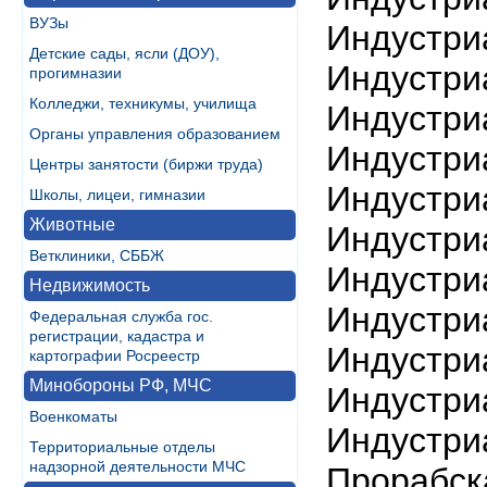
ВУЗы
Индустри
Детские сады, ясли (ДОУ),
Индустри
прогимназии
Колледжи, техникумы, училища
Индустри
Органы управления образованием
Индустри
Центры занятости (биржи труда)
Индустри
Школы, лицеи, гимназии
Животные
Индустри
Ветклиники, СББЖ
Индустри
Недвижимость
Индустри
Федеральная служба гос.
регистрации, кадастра и
Индустри
картографии Росреестр
Минобороны РФ, МЧС
Индустри
Военкоматы
Индустри
Территориальные отделы
надзорной деятельности МЧС
Прорабск