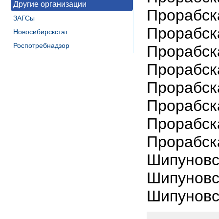
Другие организации
Прорабск
ЗАГСы
Прорабск
Новосибирскстат
Роспотребнадзор
Прорабск
Прорабск
Прорабск
Прорабск
Прорабск
Прорабск
Шипуновс
Шипуновс
Шипуновс