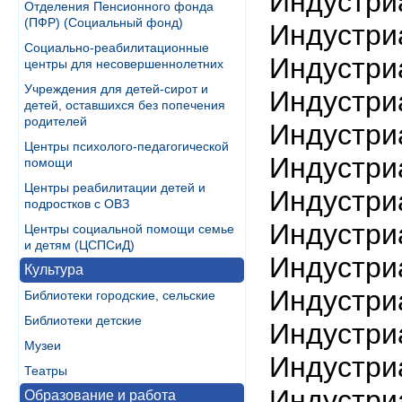
Индустри
Отделения Пенсионного фонда
(ПФР) (Социальный фонд)
Индустри
Социально-реабилитационные
Индустри
центры для несовершеннолетних
Учреждения для детей-сирот и
Индустри
детей, оставшихся без попечения
родителей
Индустри
Центры психолого-педагогической
Индустри
помощи
Центры реабилитации детей и
Индустри
подростков с ОВЗ
Индустри
Центры социальной помощи семье
и детям (ЦСПСиД)
Индустри
Культура
Индустри
Библиотеки городские, сельские
Библиотеки детские
Индустри
Музеи
Индустри
Театры
Индустри
Образование и работа