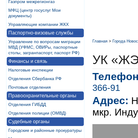
Газпром межрегионгаз
МФЦ (центр госуслуг Мои
документы)
Управляющие компании ЖКХ
Паспортно-визовые службы
Главная
>
Города Новос
Управление по вопросам миграции
МВД (УФМС, ОВИРы, паспортные
столы, загранпаспорт, паспорт РФ)
УК «Ж
Финансы и связь
Налоговые инспекции
Телефон
Отделения Сбербанка РФ
366-91
Почтовые отделения
Правоохранительные органы
Адрес:
Н
Отделения ГИБДД
мкр. Инду
Отделения полиции (ОМВД)
Судебные органы
Городские и районные прокуратуры