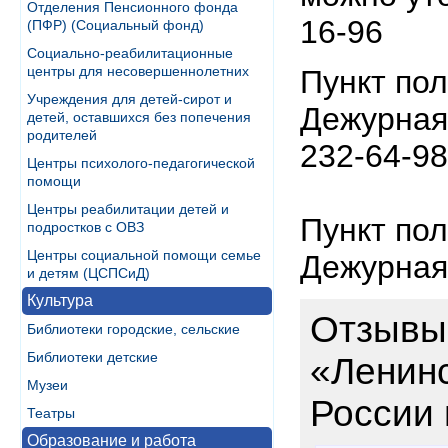
Отделения Пенсионного фонда
16-96
(ПФР) (Социальный фонд)
Социально-реабилитационные
центры для несовершеннолетних
Пункт по
Учреждения для детей-сирот и
Дежурная 
детей, оставшихся без попечения
родителей
232-64-98
Центры психолого-педагогической
помощи
Центры реабилитации детей и
Пункт по
подростков с ОВЗ
Центры социальной помощи семье
Дежурная 
и детям (ЦСПСиД)
Культура
Отзывы
Библиотеки городские, сельские
Библиотеки детские
«Ленин
Музеи
России 
Театры
Образование и работа