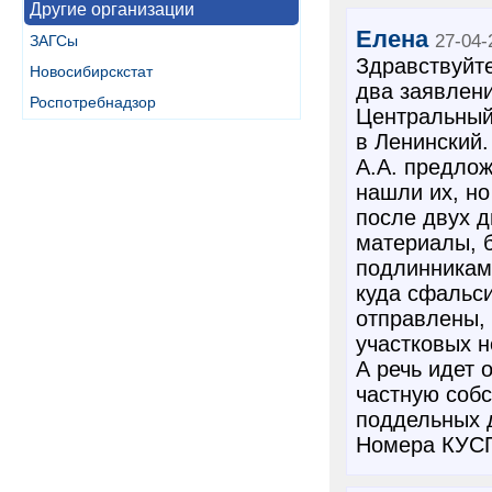
Другие организации
Елена
27-04-
ЗАГСы
Здравствуйте
Новосибирскстат
два заявлен
Роспотребнадзор
Центральный 
в Ленинский.
А.А. предлож
нашли их, но
после двух 
материалы, б
подлинниками
куда сфальс
отправлены, 
участковых н
А речь идет 
частную собс
поддельных 
Номера КУСП