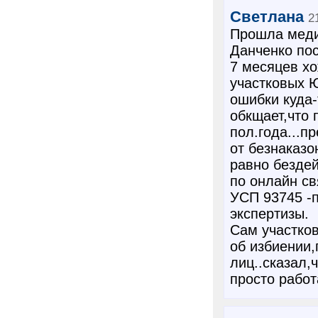
Светлана
2
Прошла меди
Данченко пос
7 месяцев хо
участковых 
ошибки куда-
обкщает,что п
пол.года...п
от безнаказо
равно бездей
по онлайн св
УСП 93745 -п
экспертизы.
Сам участков
об избиении,
лиц..сказал,
просто работа