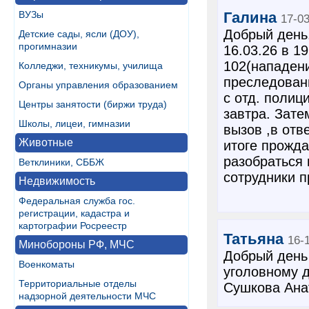
ВУЗы
Галина
17-0
Добрый день
Детские сады, ясли (ДОУ),
прогимназии
16.03.26 в 1
102(нападени
Колледжи, техникумы, училища
преследовани
Органы управления образованием
с отд. полиц
Центры занятости (биржи труда)
завтра. Зате
Школы, лицеи, гимназии
вызов ,в отв
Животные
итоге прожда
разобраться 
Ветклиники, СББЖ
сотрудники 
Недвижимость
Федеральная служба гос.
регистрации, кадастра и
картографии Росреестр
Татьяна
16-
Минобороны РФ, МЧС
Добрый день 
Военкоматы
уголовному д
Территориальные отделы
Сушкова Ана
надзорной деятельности МЧС