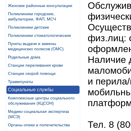
Обслужив
Женские районные консультации
физическ
Поликлиники городские,
амбулатории, ФАП, МСЧ
Осуществ
Поликлиники детские
физ.лиц:
Поликлиники стоматологические
Пункты выдачи и замены
оформлен
медицинских полисов (ОМС)
Наличие 
Родильные дома
Станции переливания крови
маломоби
Станции скорой помощи
и перила/
Травмпункты
мобильны
Социальные службы
Комплексные центры социального
платформ
обслуживания (КЦСОН)
Медико-социальная экспертиза
(МСЭ)
Тел. 8 (8
Органы опеки и попечительства