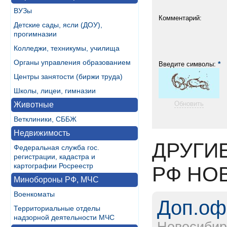
ВУЗы
Комментарий:
Детские сады, ясли (ДОУ),
прогимназии
Колледжи, техникумы, училища
Органы управления образованием
*
Введите символы:
Центры занятости (биржи труда)
Школы, лицеи, гимназии
Обновить
Животные
Ветклиники, СББЖ
Недвижимость
ДРУГИ
Федеральная служба гос.
регистрации, кадастра и
картографии Росреестр
РФ НО
Минобороны РФ, МЧС
Военкоматы
Доп.оф
Территориальные отделы
надзорной деятельности МЧС