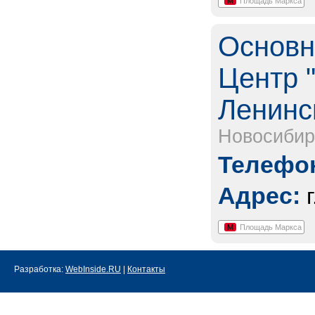
М
Площадь Маркса
Основн
Центр "
Ленинс
Новосибир
Телефон
Адрес:
М
Площадь Маркса
Разработка:
WebInside.RU
|
Контакты