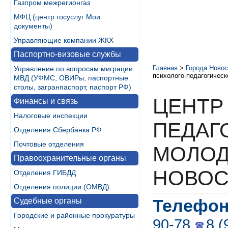
Газпром межрегионгаз
МФЦ (центр госуслуг Мои
документы)
Управляющие компании ЖКХ
Паспортно-визовые службы
Главная
>
Города Новос
Управление по вопросам миграции
психолого-педагогическ
МВД (УФМС, ОВИРы, паспортные
столы, загранпаспорт, паспорт РФ)
ЦЕНТР
Финансы и связь
Налоговые инспекции
ПЕДАГ
Отделения Сбербанка РФ
Почтовые отделения
МОЛОДЕ
Правоохранительные органы
НОВОС
Отделения ГИБДД
Отделения полиции (ОМВД)
Телефон
Судебные органы
Городские и районные прокуратуры
90-78
8 (