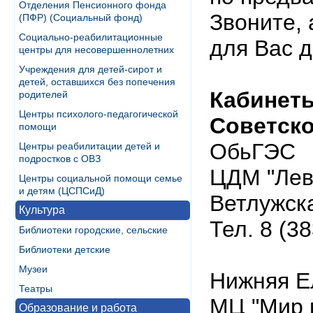
Отделения Пенсионного фонда
Звоните,
(ПФР) (Социальный фонд)
Социально-реабилитационные
для Вас д
центры для несовершеннолетних
Учреждения для детей-сирот и
детей, оставшихся без попечения
Кабинет
родителей
Центры психолого-педагогической
Советско
помощи
ОбьГЭС
Центры реабилитации детей и
подростков с ОВЗ
ЦДМ "Лево
Центры социальной помощи семье
и детям (ЦСПСиД)
Ветлужск
Культура
Тел. 8 (3
Библиотеки городские, сельские
Библиотеки детские
Музеи
Нижняя Е
Театры
МЦ "Мир м
Образование и работа