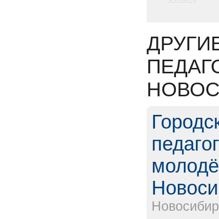
ДРУГИ
ПЕДАГ
НОВОС
Городс
педаго
молодёж
Новоси
Новосибир