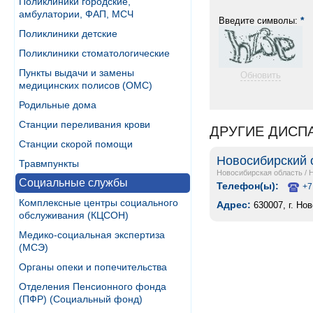
Поликлиники городские,
амбулатории, ФАП, МСЧ
*
Введите символы:
Поликлиники детские
Поликлиники стоматологические
Пункты выдачи и замены
Обновить
медицинских полисов (ОМС)
Родильные дома
Станции переливания крови
ДРУГИЕ ДИСП
Станции скорой помощи
Новосибирский 
Травмпункты
Новосибирская область
/
Социальные службы
Телефон(ы):
+7
Комплексные центры социального
Адрес:
630007, г. Но
обслуживания (КЦСОН)
Медико-социальная экспертиза
(МСЭ)
Органы опеки и попечительства
Отделения Пенсионного фонда
(ПФР) (Социальный фонд)