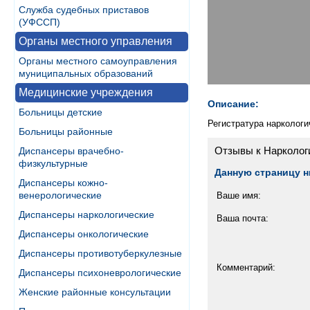
Служба судебных приставов
(УФССП)
Органы местного управления
Органы местного самоуправления
муниципальных образований
Медицинские учреждения
Описание:
Больницы детские
Регистратура наркологич
Больницы районные
Отзывы к Нарколог
Диспансеры врачебно-
физкультурные
Данную страницу н
Диспансеры кожно-
венерологические
Ваше имя:
Диспансеры наркологические
Ваша почта:
Диспансеры онкологические
Диспансеры противотуберкулезные
Комментарий:
Диспансеры психоневрологические
Женские районные консультации