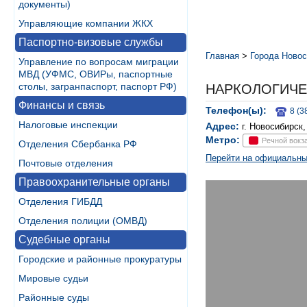
документы)
Управляющие компании ЖКХ
Паспортно-визовые службы
Главная
>
Города Новос
Управление по вопросам миграции
МВД (УФМС, ОВИРы, паспортные
столы, загранпаспорт, паспорт РФ)
НАРКОЛОГИЧЕ
Финансы и связь
Телефон(ы):
8 (3
Налоговые инспекции
Адрес:
г. Новосибирск,
Метро:
Речной вокз
Отделения Сбербанка РФ
Перейти на официальны
Почтовые отделения
Правоохранительные органы
Отделения ГИБДД
Отделения полиции (ОМВД)
Судебные органы
Городские и районные прокуратуры
Мировые судьи
Районные суды