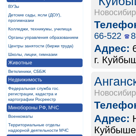
"Куйбы
ВУЗы
Новосибир
Детские сады, ясли (ДОУ),
прогимназии
Телефон
Колледжи, техникумы, училища
66-522
8
Органы управления образованием
Адрес:
Центры занятости (биржи труда)
Школы, лицеи, гимназии
г. Куйбы
Животные
Ветклиники, СББЖ
Анганс
Недвижимость
Федеральная служба гос.
Новосибир
регистрации, кадастра и
картографии Росреестр
Телефон
Минобороны РФ, МЧС
Адрес:
Военкоматы
Территориальные отделы
Куйбышев
надзорной деятельности МЧС