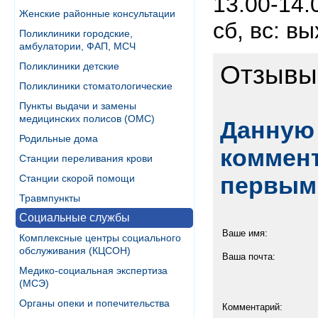
13.00-14.
Женские районные консультации
сб, вс: в
Поликлиники городские,
амбулатории, ФАП, МСЧ
Поликлиники детские
Отзывы
Поликлиники стоматологические
Пункты выдачи и замены
медицинских полисов (ОМС)
Данную 
Родильные дома
коммент
Станции переливания крови
первым
Станции скорой помощи
Травмпункты
Социальные службы
Ваше имя:
Комплексные центры социального
обслуживания (КЦСОН)
Ваша почта:
Медико-социальная экспертиза
(МСЭ)
Органы опеки и попечительства
Комментарий: