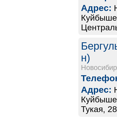
Адрес:
Куйбышев
Централь
Бергул
н)
Новосибир
Телефон
Адрес:
Куйбышев
Тукая, 28