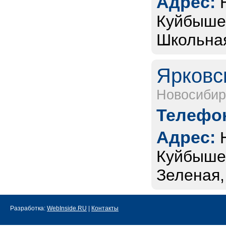
Адрес:
Куйбышев
Школьная
Ярковс
Новосибир
Телефон
Адрес:
Куйбышев
Зеленая,
Разработка:
WebInside.RU
|
Контакты