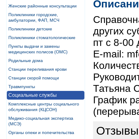
Описани
Женские районные консультации
Поликлиники городские,
Справочна
амбулатории, ФАП, МСЧ
других су
Поликлиники детские
Поликлиники стоматологические
пт с 8-00 
Пункты выдачи и замены
E-mail: m
медицинских полисов (ОМС)
Родильные дома
Количеств
Станции переливания крови
Руководи
Станции скорой помощи
Татьяна 
Травмпункты
Социальные службы
График ра
Комплексные центры социального
(перерыва
обслуживания (КЦСОН)
Медико-социальная экспертиза
(МСЭ)
Отзывы
Органы опеки и попечительства