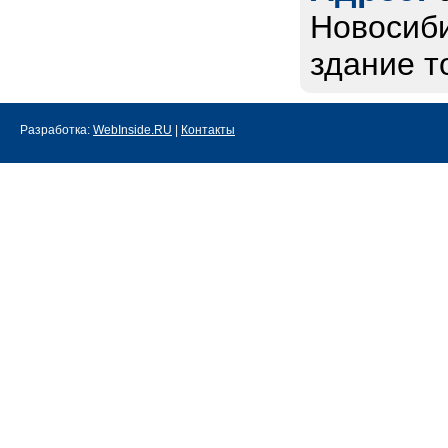
Новосиби
здание т
Разработка:
WebInside.RU
|
Контакты