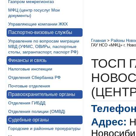
Газпром межрегионгаз
МФЦ (центр госуслуг Мои
документы)
Управляющие компании ЖКХ
Паспортно-визовые службы
Главная
>
Районы Ново
Управление по вопросам миграции
ГАУ НСО «МФЦ» г. Новос
МВД (УФМС, ОВИРы, паспортные
столы, загранпаспорт, паспорт РФ)
ТОСП Г
Финансы и связь
Налоговые инспекции
НОВОС
Отделения Сбербанка РФ
Почтовые отделения
(ЦЕНТР
Правоохранительные органы
Отделения ГИБДД
Телефон
Отделения полиции (ОМВД)
Адрес:
Н
Судебные органы
Городские и районные прокуратуры
Новосибир