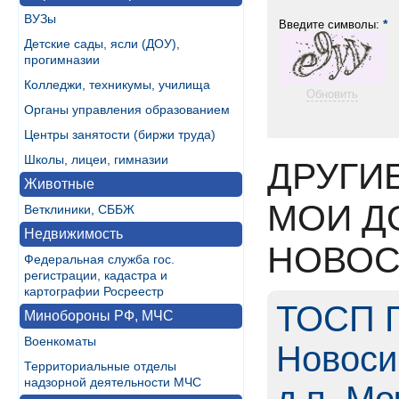
ВУЗы
*
Введите символы:
Детские сады, ясли (ДОУ),
прогимназии
Колледжи, техникумы, училища
Обновить
Органы управления образованием
Центры занятости (биржи труда)
Школы, лицеи, гимназии
ДРУГИ
Животные
МОИ Д
Ветклиники, СББЖ
Недвижимость
НОВОС
Федеральная служба гос.
регистрации, кадастра и
картографии Росреестр
ТОСП Г
Минобороны РФ, МЧС
Военкоматы
Новоси
Территориальные отделы
надзорной деятельности МЧС