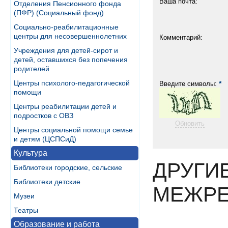
Ваша почта:
Отделения Пенсионного фонда
(ПФР) (Социальный фонд)
Социально-реабилитационные
центры для несовершеннолетних
Комментарий:
Учреждения для детей-сирот и
детей, оставшихся без попечения
родителей
Центры психолого-педагогической
*
Введите символы:
помощи
Центры реабилитации детей и
подростков с ОВЗ
Обновить
Центры социальной помощи семье
и детям (ЦСПСиД)
Культура
ДРУГИ
Библиотеки городские, сельские
Библиотеки детские
МЕЖРЕ
Музеи
Театры
Образование и работа