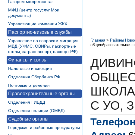
Газпром межрегионгаз
МФЦ (центр госуслуг Мои
документы)
Управляющие компании ЖКХ
Паспортно-визовые службы
Главная
>
Районы Ново
Управление по вопросам миграции
общеобразовательная шк
МВД (УФМС, ОВИРы, паспортные
столы, загранпаспорт, паспорт РФ)
ДИВИН
Финансы и связь
Налоговые инспекции
ОБЩЕО
Отделения Сбербанка РФ
Почтовые отделения
ШКОЛА
Правоохранительные органы
С УО, З
Отделения ГИБДД
Отделения полиции (ОМВД)
Телефон
Судебные органы
Городские и районные прокуратуры