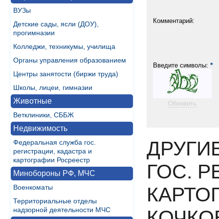
ВУЗы
Комментарий:
Детские сады, ясли (ДОУ),
прогимназии
Колледжи, техникумы, училища
Органы управления образованием
*
Введите символы:
Центры занятости (биржи труда)
Школы, лицеи, гимназии
Животные
Обновить
Ветклиники, СББЖ
Недвижимость
ДРУГИ
Федеральная служба гос.
регистрации, кадастра и
картографии Росреестр
ГОС. Р
Минобороны РФ, МЧС
Военкоматы
КАРТО
Территориальные отделы
надзорной деятельности МЧС
КОЧКО