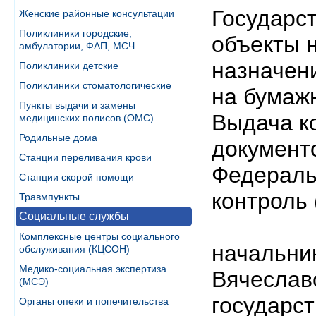
Государст
Женские районные консультации
Поликлиники городские,
объекты 
амбулатории, ФАП, МСЧ
назначен
Поликлиники детские
Поликлиники стоматологические
на бумаж
Пункты выдачи и замены
Выдача к
медицинских полисов (ОМС)
Родильные дома
документ
Станции переливания крови
Федераль
Станции скорой помощи
контроль 
Травмпункты
Социальные службы
Комплексные центры социального
начальни
обслуживания (КЦСОН)
Медико-социальная экспертиза
Вячеславо
(МСЭ)
государст
Органы опеки и попечительства