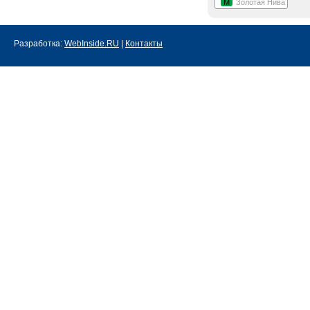
М
Золотая Нива
Разработка:
WebInside.RU
|
Контакты