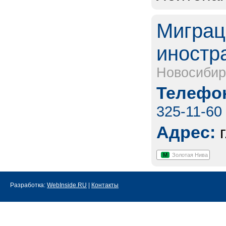
Миграц
иностр
Новосибир
Телефон
325-11-60
Адрес:
М
Золотая Нива
Разработка:
WebInside.RU
|
Контакты