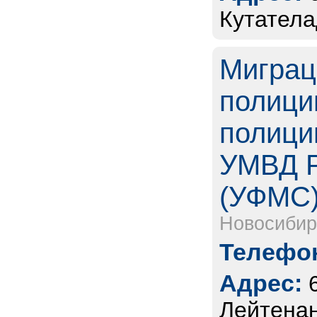
Кутатела
Миграц
полици
полици
УМВД Р
(УФМС
Новосибир
Телефон
Адрес:
Лейтенан