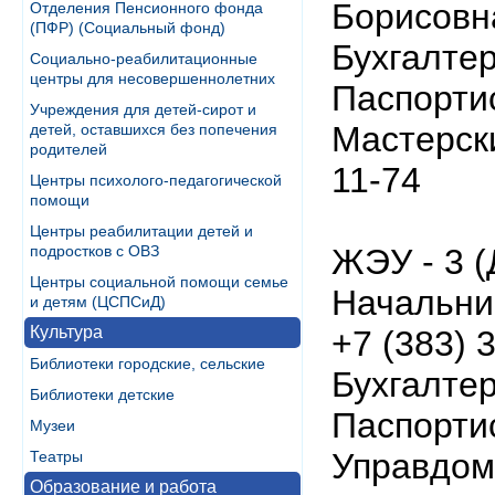
Борисовна
Отделения Пенсионного фонда
(ПФР) (Социальный фонд)
Бухгалтер
Социально-реабилитационные
центры для несовершеннолетних
Паспортис
Учреждения для детей-сирот и
Мастерски
детей, оставшихся без попечения
родителей
11-74
Центры психолого-педагогической
помощи
Центры реабилитации детей и
подростков с ОВЗ
ЖЭУ - 3 (
Центры социальной помощи семье
Начальни
и детям (ЦСПСиД)
Культура
+7 (383) 
Библиотеки городские, сельские
Бухгалтер
Библиотеки детские
Паспортис
Музеи
Управдом 
Театры
Образование и работа