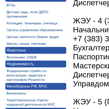
Диспетчер
ВУЗы
Детские сады, ясли (ДОУ),
прогимназии
ЖЭУ - 4 (
Колледжи, техникумы, училища
Начальни
Органы управления образованием
+7 (383) 
Центры занятости (биржи труда)
Школы, лицеи, гимназии
Бухгалтер
Животные
Паспортис
Ветклиники, СББЖ
Мастерски
Недвижимость
Федеральная служба гос.
Диспетчер
регистрации, кадастра и
картографии Росреестр
Управдом 
Минобороны РФ, МЧС
Военкоматы
ЖЭУ - 5 (
Территориальные отделы
надзорной деятельности МЧС