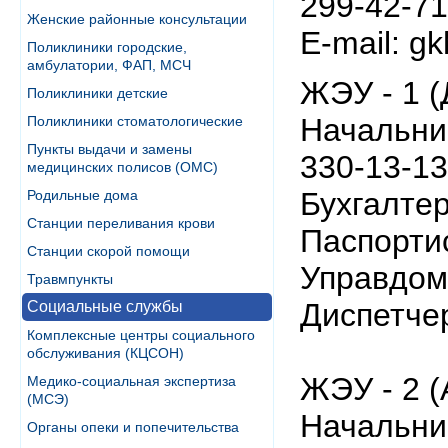
299-42-71
Женские районные консультации
E-mail: g
Поликлиники городские,
амбулатории, ФАП, МСЧ
ЖЭУ - 1 (
Поликлиники детские
Начальни
Поликлиники стоматологические
Пункты выдачи и замены
330-13-13
медицинских полисов (ОМС)
Бухгалтер
Родильные дома
Станции переливания крови
Паспортис
Станции скорой помощи
Управдом 
Травмпункты
Диспетчер
Социальные службы
Комплексные центры социального
обслуживания (КЦСОН)
ЖЭУ - 2 (
Медико-социальная экспертиза
(МСЭ)
Начальни
Органы опеки и попечительства