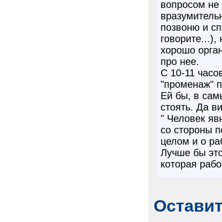
вопросом не 
вразумительн
позвоню и сп
говорите...),
хорошо орган
про нее.
С 10-11 часо
"променаж" п
Ей бы, в сам
стоять. Да ви
" Человек яв
со стороны п
целом и о ра
Лучше бы эт
которая рабо
Остави