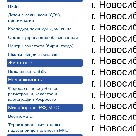
г. Новоси
ВУЗы
г. Новоси
Детские сады, ясли (ДОУ),
прогимназии
г. Новосиб
Колледжи, техникумы, училища
г. Новосиб
Органы управления образованием
Центры занятости (биржи труда)
г. Новосиб
Школы, лицеи, гимназии
г. Новосиб
Животные
г. Новосиб
Ветклиники, СББЖ
Недвижимость
г. Новосиб
Федеральная служба гос.
г. Новосиб
регистрации, кадастра и
картографии Росреестр
г. Новосиб
Минобороны РФ, МЧС
г. Новосиб
Военкоматы
Территориальные отделы
г. Новосиб
надзорной деятельности МЧС