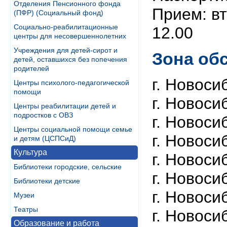
Отделения Пенсионного фонда
Прием: вт
(ПФР) (Социальный фонд)
Социально-реабилитационные
12.00
центры для несовершеннолетних
Учреждения для детей-сирот и
Зона об
детей, оставшихся без попечения
родителей
г. Новосиб
Центры психолого-педагогической
помощи
г. Новоси
Центры реабилитации детей и
подростков с ОВЗ
г. Новоси
Центры социальной помощи семье
г. Новоси
и детям (ЦСПСиД)
Культура
г. Новоси
Библиотеки городские, сельские
г. Новоси
Библиотеки детские
г. Новоси
Музеи
Театры
г. Новоси
Образование и работа