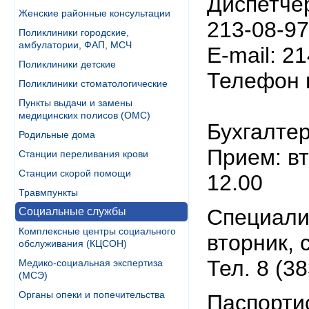
Диспетчер
Женские районные консультации
213-08-97
Поликлиники городские,
амбулатории, ФАП, МСЧ
E-mail: 2
Поликлиники детские
Телефон п
Поликлиники стоматологические
Пункты выдачи и замены
медицинских полисов (ОМС)
Бухгалтер
Родильные дома
Прием: вт
Станции переливания крови
Станции скорой помощи
12.00
Травмпункты
Специали
Социальные службы
Комплексные центры социального
вторник, 
обслуживания (КЦСОН)
Тел. 8 (3
Медико-социальная экспертиза
(МСЭ)
Органы опеки и попечительства
Паспортис