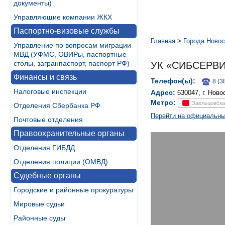
документы)
Управляющие компании ЖКХ
Паспортно-визовые службы
Главная
>
Города Новос
Управление по вопросам миграции
МВД (УФМС, ОВИРы, паспортные
столы, загранпаспорт, паспорт РФ)
УК «СИБСЕРВ
Финансы и связь
Телефон(ы):
8 (3
Налоговые инспекции
Адрес:
630047, г. Нов
Метро:
Заельцовска
Отделения Сбербанка РФ
Перейти на официальны
Почтовые отделения
Правоохранительные органы
Отделения ГИБДД
Отделения полиции (ОМВД)
Судебные органы
Городские и районные прокуратуры
Мировые судьи
Районные суды