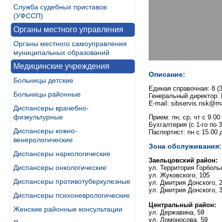
Служба судебных приставов
(УФССП)
Органы местного управления
Органы местного самоуправления
муниципальных образований
Медицинские учреждения
Описание:
Больницы детские
Единая справочная: 8 (3
Больницы районные
Генеральный директор:
E-mail: sibservis.nsk@ma
Диспансеры врачебно-
физкультурные
Прием: пн, ср, чт с 9.00
Бухгалтерия (с 1-го по 3
Диспансеры кожно-
Паспортист: пн с 15.00 д
венерологические
Зона обслуживания:
Диспансеры наркологические
Заельцовский район:
Диспансеры онкологические
ул. Территория Горболь
ул. Жуковского, 105
Диспансеры противотуберкулезные
ул. Дмитрия Донского, 
ул. Дмитрия Донского, 3
Диспансеры психоневрологические
Центральный район:
Женские районные консультации
ул. Державина, 59
ул. Ломоносова, 59