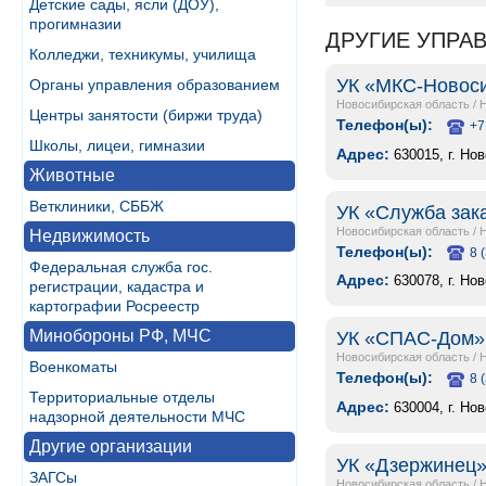
Детские сады, ясли (ДОУ),
прогимназии
ДРУГИЕ УПРА
Колледжи, техникумы, училища
УК «МКС-Новос
Органы управления образованием
Новосибирская область
/
Центры занятости (биржи труда)
Телефон(ы):
+7
Школы, лицеи, гимназии
Адрес:
630015, г. Но
Животные
Ветклиники, СББЖ
УК «Служба зак
Новосибирская область
/
Недвижимость
Телефон(ы):
8 
Федеральная служба гос.
Адрес:
630078, г. Но
регистрации, кадастра и
картографии Росреестр
Минобороны РФ, МЧС
УК «СПАС-Дом»
Новосибирская область
/
Военкоматы
Телефон(ы):
8 
Территориальные отделы
Адрес:
630004, г. Но
надзорной деятельности МЧС
Другие организации
УК «Дзержинец»
ЗАГСы
Новосибирская область
/