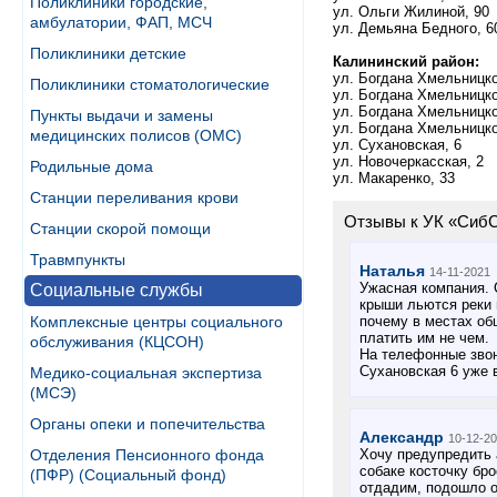
Поликлиники городские,
ул. Ольги Жилиной, 90
амбулатории, ФАП, МСЧ
ул. Демьяна Бедного, 6
Поликлиники детские
Калининский район:
ул. Богдана Хмельницко
Поликлиники стоматологические
ул. Богдана Хмельницко
ул. Богдана Хмельницко
Пункты выдачи и замены
ул. Богдана Хмельницко
медицинских полисов (ОМС)
ул. Сухановская, 6
ул. Новочеркасская, 2
Родильные дома
ул. Макаренко, 33
Станции переливания крови
Отзывы к УК «СибС
Станции скорой помощи
Травмпункты
Наталья
14-11-2021
Ужасная компания. 
Социальные службы
крыши льются реки п
почему в местах об
Комплексные центры социального
платить им не чем.
обслуживания (КЦСОН)
На телефонные звон
Сухановская 6 уже 
Медико-социальная экспертиза
(МСЭ)
Органы опеки и попечительства
Александр
10-12-2
Хочу предупредить а
Отделения Пенсионного фонда
собаке косточку бр
(ПФР) (Социальный фонд)
отдадим, подошло о