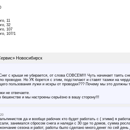
0
го, 11
го, 32
го, 107
го, 107/1
ервис» Новосибирск
Снег с крыши не убирается, от слова СОВСЕМ!!! Чуть начинает таять сне
о проводке. Но УК борется с этим, подстилают и ставят тазики на черда
щего пользования лужи и искры от проводки??? Почему мы это должны те
ки не отвечаете.
в бешенстве и мы настроены серьёзно в вашу сторону!!!
020
льпинистов да и вообще рабочих кто будет работать с ( этими) я работа
осали, занимался сбросом снега и наледи с 30 где то домов, сумма росл
кончание сезона и работ, работы было сделано много,денег по сей ден