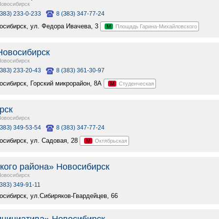
Новосибирск
(З8З) 233-0-233
8 (З8З) 347-77-24
восибирск, ул. Федора Ивачева, 3
М
Площадь Гарина-Михайловского
Новосибирск
Новосибирск
(З8З) 233-20-43
8 (383) 361-30-97
восибирск, Горский микрорайон, 8А
М
Студенческая
рск
Новосибирск
(З8З) 349-53-54
8 (383) 347-77-24
восибирск, ул. Садовая, 28
М
Октябрьская
кого района» Новосибирск
Новосибирск
(383) 349-91-11
восибирск, ул.Сибиряков-Гвардейцев, 66
инициатива» Новосибирск