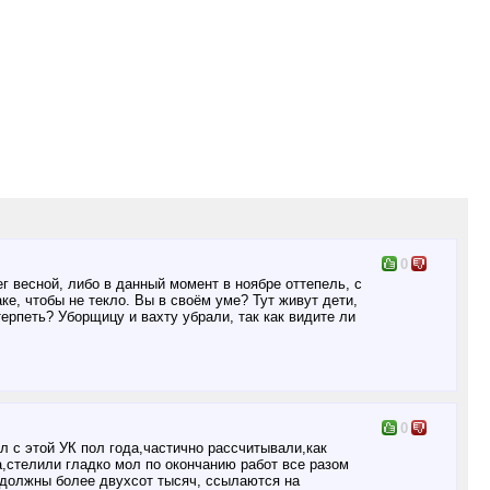
0
г весной, либо в данный момент в ноябре оттепель, с
ке, чтобы не текло. Вы в своём уме? Тут живут дети,
рпеть? Уборщицу и вахту убрали, так как видите ли
0
л с этой УК пол года,частично рассчитывали,как
а,стелили гладко мол по окончанию работ все разом
ь должны более двухсот тысяч, ссылаются на