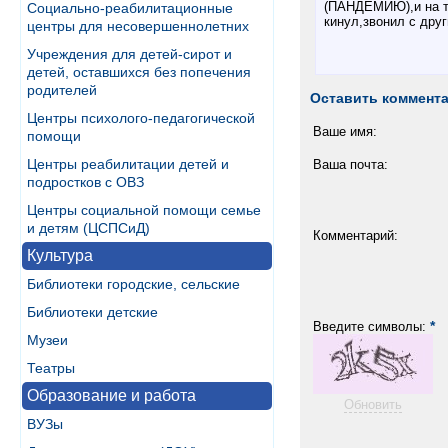
(ПАНДЕМИЮ),и на то
Социально-реабилитационные
кинул,звонил с друг
центры для несовершеннолетних
Учреждения для детей-сирот и
детей, оставшихся без попечения
родителей
Оставить коммент
Центры психолого-педагогической
Ваше имя:
помощи
Центры реабилитации детей и
Ваша почта:
подростков с ОВЗ
Центры социальной помощи семье
и детям (ЦСПСиД)
Комментарий:
Культура
Библиотеки городские, сельские
Библиотеки детские
*
Введите символы:
Музеи
Театры
Образование и работа
Обновить
ВУЗы